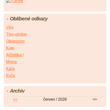
Oblíbené odkazy
Viky
Thin-pimkie
Obsession
Kate
Alžbětka:)
Misha
Káťa
Evča
Archiv
<<
červen / 2026
>>