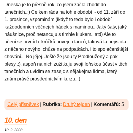
Dneska je to přesně rok, co jsem začla chodit do
tanečních..:) Celkem ráda na tohle období - od 11. září do
1. prosince, vzpomínám (ikdyž to teda bylo i období
každodenních věčnejch hádek s maminou.. Jaký šaty, jaký
náušnice, proč netancuju s timhle klukem.. atd) Ale to
učení se prvních krůčků novejch tanců, taková ta nejistota
z něčeho novýho, chůze na podpatkách, i to společenštější
chování... No jéjej. Ještě že jsou ty Prodloužený a pak
plesy..:), aspoň na nich zužitkuju svoji loňskou účast v těch
tanečních a uvidim se zasejc s nějakejma lidma, který
znám právě prostřednictvím kurzu..:)
Celý příspěvek
|
Rubrika:
Druhý tejden
|
Komentářů:
5
10. den
10. 9. 2008