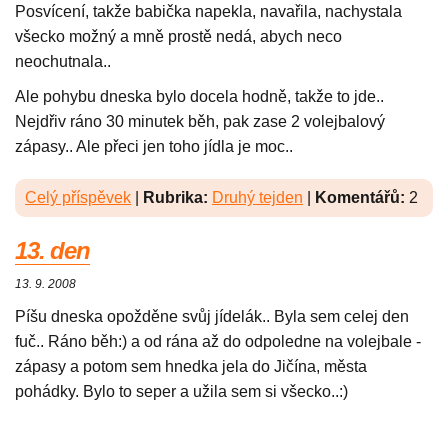
Posvícení, takže babička napekla, navařila, nachystala
všecko možný a mně prostě nedá, abych neco
neochutnala..
Ale pohybu dneska bylo docela hodně, takže to jde..
Nejdřiv ráno 30 minutek běh, pak zase 2 volejbalový
zápasy.. Ale přeci jen toho jídla je moc..
Celý příspěvek
|
Rubrika:
Druhý tejden
|
Komentářů:
2
13. den
13. 9. 2008
Píšu dneska opožděne svůj jídelák.. Byla sem celej den
fuč.. Ráno běh:) a od rána až do odpoledne na volejbale -
zápasy a potom sem hnedka jela do Jičína, města
pohádky. Bylo to seper a užila sem si všecko..:)