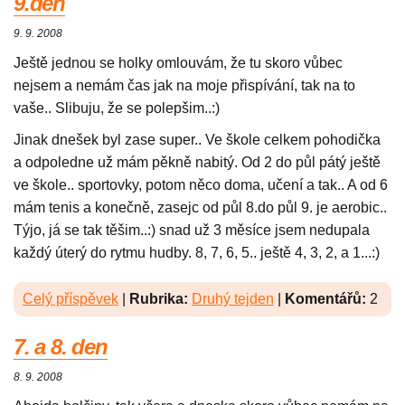
9.den
9. 9. 2008
Ještě jednou se holky omlouvám, že tu skoro vůbec
nejsem a nemám čas jak na moje přispívání, tak na to
vaše.. Slibuju, že se polepšim..:)
Jinak dnešek byl zase super.. Ve škole celkem pohodička
a odpoledne už mám pěkně nabitý. Od 2 do půl pátý ještě
ve škole.. sportovky, potom něco doma, učení a tak.. A od 6
mám tenis a konečně, zasejc od půl 8.do půl 9. je aerobic..
Týjo, já se tak těšim..:) snad už 3 měsíce jsem nedupala
každý úterý do rytmu hudby. 8, 7, 6, 5.. ještě 4, 3, 2, a 1...:)
Celý příspěvek
|
Rubrika:
Druhý tejden
|
Komentářů:
2
7. a 8. den
8. 9. 2008