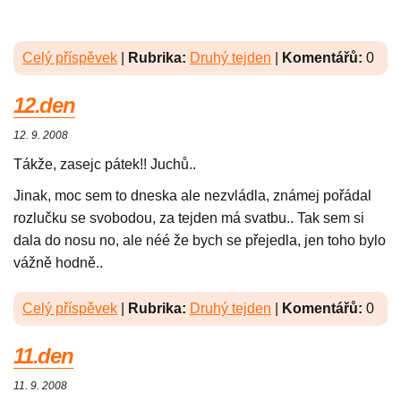
Celý příspěvek
|
Rubrika:
Druhý tejden
|
Komentářů:
0
12.den
12. 9. 2008
Tákže, zasejc pátek!! Juchů..
Jinak, moc sem to dneska ale nezvládla, známej pořádal
rozlučku se svobodou, za tejden má svatbu.. Tak sem si
dala do nosu no, ale néé že bych se přejedla, jen toho bylo
vážně hodně..
Celý příspěvek
|
Rubrika:
Druhý tejden
|
Komentářů:
0
11.den
11. 9. 2008