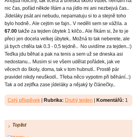
Ahojda holčiny, tak včera a dneska skoro vůbec nemám na
nic čas, pořád někde lítám a na jídlo mi ani nezbejvá čas..
Jídeláky psát ani nebudu, nepamatuju si to a stejně toho
bylo hodně.. Ale cejtim se fajn.. V neděli sem se vážila. a
67.00
takže za tejden úbytek 1 kilčo.. Ale řikám si, že to je
přeci jen docela velkej úbytek.. Možná to tak neberete, ale
já bych chtěla tak 0.3 - 0,5 tejdně.. No uvidíme za tejden..:)
Teďka jdu běhat a pak na tenis a sem už se dneska asi
nedostanu... Musim si ve všem udělat pořádek, jak ve
věcech do školy, doma, tak v tom hubnutí.. Prostě pár
pravidel nikdy neuškodí.. Třeba něco vypotim při běhání..:)
Tak a od zejtřka zase jídeláky a nějaký ty článečky..
Celý příspěvek
|
Rubrika:
Druhý tejden
|
Komentářů:
1
Toplist