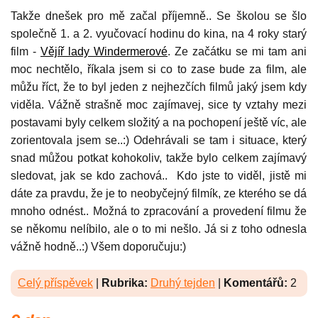
Takže dnešek pro mě začal příjemně.. Se školou se šlo
společně 1. a 2. vyučovací hodinu do kina, na 4 roky starý
film -
Vějíř lady Windermerové
. Ze začátku se mi tam ani
moc nechtělo, říkala jsem si co to zase bude za film, ale
můžu říct, že to byl jeden z nejhezčích filmů jaký jsem kdy
viděla. Vážně strašně moc zajímavej, sice ty vztahy mezi
postavami byly celkem složitý a na pochopení ještě víc, ale
zorientovala jsem se..:) Odehrávali se tam i situace, který
snad můžou potkat kohokoliv, takže bylo celkem zajímavý
sledovat, jak se kdo zachová.. Kdo jste to viděl, jistě mi
dáte za pravdu, že je to neobyčejný filmík, ze kterého se dá
mnoho odnést.. Možná to zpracování a provedení filmu že
se někomu nelíbilo, ale o to mi nešlo. Já si z toho odnesla
vážně hodně..:) Všem doporučuju:)
Celý příspěvek
|
Rubrika:
Druhý tejden
|
Komentářů:
2