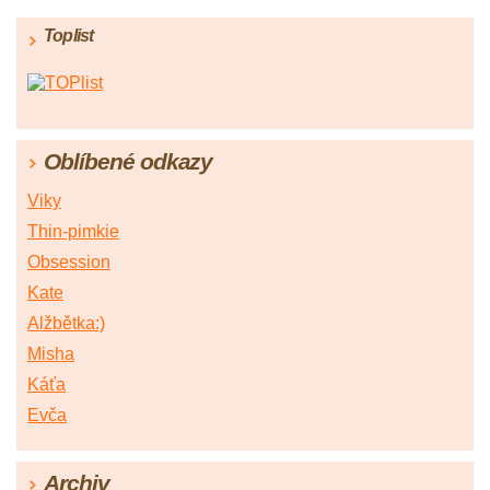
Toplist
Oblíbené odkazy
Viky
Thin-pimkie
Obsession
Kate
Alžbětka:)
Misha
Káťa
Evča
Archiv