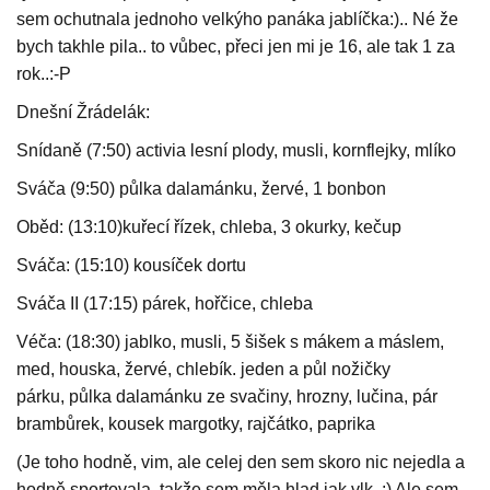
sem ochutnala jednoho velkýho panáka jablíčka:).. Né že
bych takhle pila.. to vůbec, přeci jen mi je 16, ale tak 1 za
rok..:-P
Dnešní Žrádelák:
Snídaně (7:50) activia lesní plody, musli, kornflejky, mlíko
Sváča (9:50) půlka dalamánku, žervé, 1 bonbon
Oběd: (13:10)kuřecí řízek, chleba, 3 okurky, kečup
Sváča: (15:10) kousíček dortu
Sváča II (17:15) párek, hořčice, chleba
Véča: (18:30) jablko, musli, 5 šišek s mákem a máslem,
med, houska, žervé, chlebík. jeden a půl nožičky
párku, půlka dalamánku ze svačiny, hrozny, lučina, pár
brambůrek, kousek margotky, rajčátko, paprika
(Je toho hodně, vim, ale celej den sem skoro nic nejedla a
hodně sportovala, takže sem měla hlad jak vlk..:) Ale sem