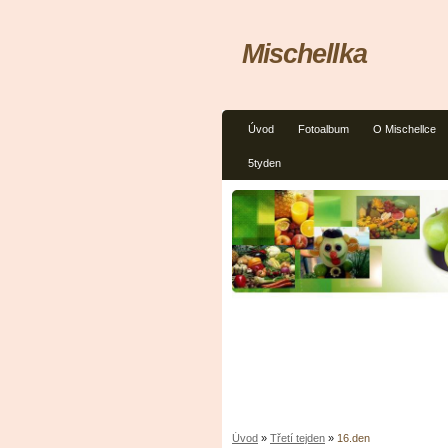
Mischellka
Úvod
Fotoalbum
O Mischellce
5tyden
Úvod
»
Třetí tejden
»
16.den