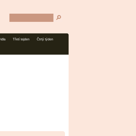
idla
Třetí tejden
Čtrtý týden