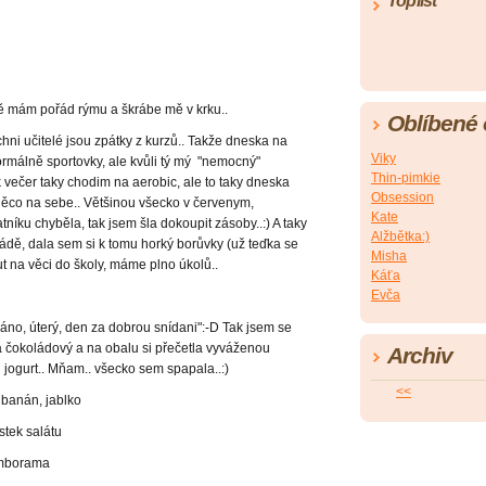
Toplist
jně mám pořád rýmu a škrábe mě v krku..
Oblíbené
chni učitelé jsou zpátky z kurzů.. Takže dneska na
Viky
normálně sportovky, ale kvůli tý mý "nemocný"
Thin-pimkie
 večer taky chodim na aerobic, ale to taky dneska
Obsession
něco na sebe.. Většinou všecko v červenym,
Kate
íku chyběla, tak jsem šla dokoupit zásoby..:) A taky
Alžbětka:)
ádě, dala sem si k tomu horký borůvky (už teďka se
Misha
ut na věci do školy, máme plno úkolů..
Káťa
Evča
áno, úterý, den za dobrou snídani":-D Tak jsem se
ka čokoládový a na obalu si přečetla vyváženou
Archiv
 jogurt.. Mňam.. všecko sem spapala..:)
<<
 banán, jablko
ístek salátu
ramborama