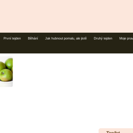
První tejden
Běhání
Jak hubnout pomalu, ale jistě
Druhý tejden
Moje prav