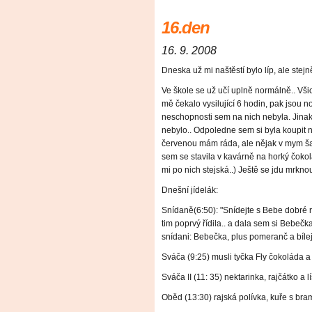
16.den
16. 9. 2008
Dneska už mi naštěstí bylo líp, ale ste
Ve škole se už učí uplně normálně.. Vši
mě čekalo vysilující 6 hodin, pak jsou 
neschopnosti sem na nich nebyla. Jinak
nebylo.. Odpoledne sem si byla koupit 
červenou mám ráda, ale nějak v mym šatn
sem se stavila v kavárně na horký čokol
mi po nich stejská..) Ještě se jdu mrkno
Dnešní jídelák:
Snídaně(6:50): "Snídejte s Bebe dobré r
tim poprvý řídila.. a dala sem si Bebeč
snídani: Bebečka, plus pomeranč a bílej
Sváča (9:25) musli tyčka Fly čokoláda a
Sváča II (11: 35) nektarinka, rajčátko a l
Oběd (13:30) rajská polívka, kuře s b