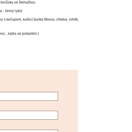
ý borůvky se šlehačkou
a - černý rybíz
ky s kečupem, kuřecí šunka fitness, chleba, rohlík,
moc.. zejtra se polepšim:)