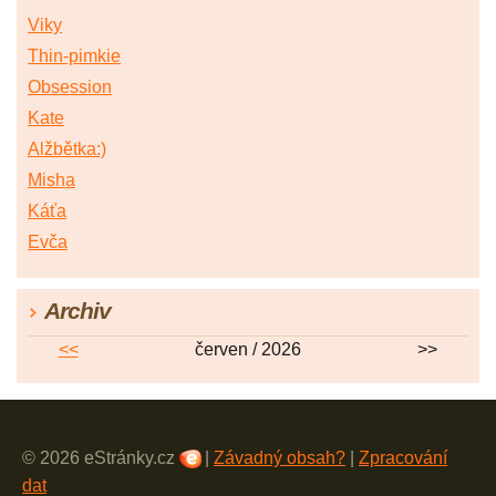
Viky
Thin-pimkie
Obsession
Kate
Alžbětka:)
Misha
Káťa
Evča
Archiv
<<
červen / 2026
>>
© 2026 eStránky.cz
|
Závadný obsah?
|
Zpracování
dat