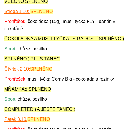
VŠECKO SPLNĚNO
Středa 1.10:
SPLNĚNO
Prohřešek:
čokoládka (15g), musli tyčka FLY - banán v
čokoládě
ČOKOLÁDKA A MUSLI TYČKA - S RADOSTÍ SPLNĚNO:)
Sport:
chůze, posilko
SPLNĚNO:) PLUS TANEC
Čtvrtek 2.10:
SPLNĚNO
Prohřešek:
musli tyčka Corny Big - čokoláda a rozinky
MŇAMKA:) SPLNĚNO
Sport:
chůze, posilko
COMPLETED:) A JEŠTĚ TANEC:)
Pátek 3.10.
SPLNĚNO