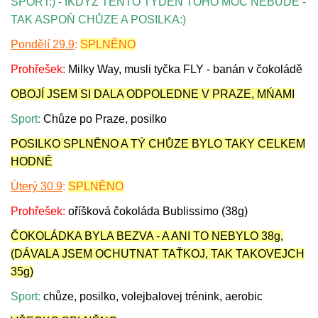
SPORT:) - IKDYŽ TENTO TÝDEN TOHO MOC NEBUDE -
TAK ASPOŇ CHŮZE A POSILKA:)
Pondělí 29.9
:
SPLNĚNO
Prohřešek:
Milky Way, musli tyčka FLY - banán v čokoládě
OBOJÍ JSEM SI DALA ODPOLEDNE V PRAZE, MŃAMI
Sport:
Chůze po Praze, posilko
POSILKO SPLNĚNO A TÝ CHŮZE BYLO TAKY CELKEM
HODNĚ
Úterý 30.9
:
SPLNĚNO
Prohřešek:
oříšková čokoláda Bublissimo (38g)
ČOKOLÁDKA BYLA BEZVA - A ANI TO NEBYLO 38g,
(DÁVALA JSEM OCHUTNAT TAŤKOJ, TAK TAKOVEJCH
35g
)
Sport:
chůze, posilko, volejbalovej trénink, aerobic