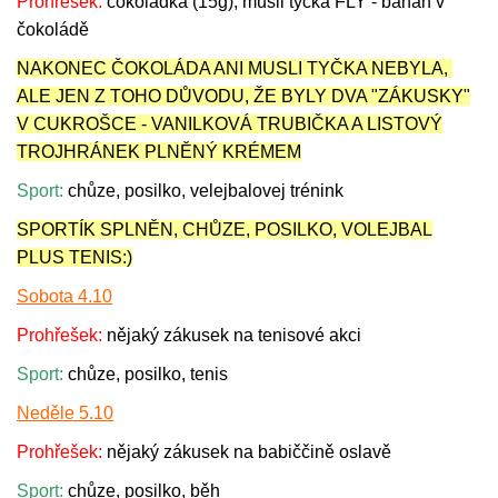
Prohřešek:
čokoládka (15g), musli tyčka FLY - banán v
čokoládě
NAKONEC ČOKOLÁDA ANI MUSLI TYČKA NEBYLA,
ALE JEN Z TOHO DŮVODU, ŽE BYLY DVA "ZÁKUSKY"
V CUKROŠCE - VANILKOVÁ TRUBIČKA A LISTOVÝ
TROJHRÁNEK PLNĚNÝ KRÉMEM
Sport:
chůze, posilko, velejbalovej trénink
SPORTÍK SPLNĚN, CHŮZE, POSILKO, VOLEJBAL
PLUS TENIS:)
Sobota 4.10
Prohřešek:
nějaký zákusek na tenisové akci
Sport:
chůze, posilko, tenis
Neděle 5.10
Prohřešek:
nějaký zákusek na babiččině oslavě
Sport:
chůze, posilko, běh